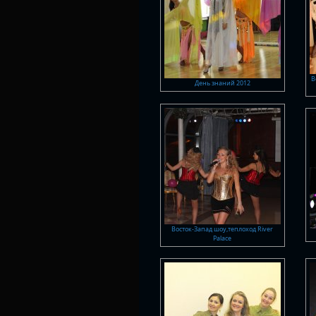
В
День знаний 2012
Восток-Запад шоу,теплоход River
Palace