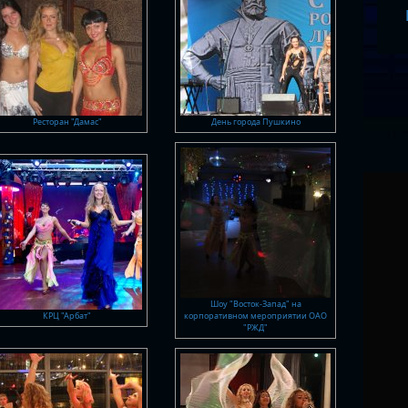
Ресторан "Дамас"
День города Пушкино
Шоу "Восток-Запад" на
КРЦ "Арбат"
корпоративном мероприятии ОАО
"РЖД"