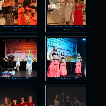
осток-Запад шоу на теплоходе River
Восток-Запад шоу,теплоход River
Palace
Palace
Кубок Губернатора МО
Кубок Губернатора МО