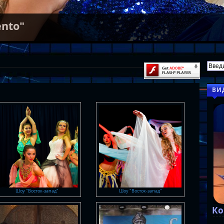
ento"
ВИ
Шоу "Восток-запад"
Шоу "Восток-запад"
Ко