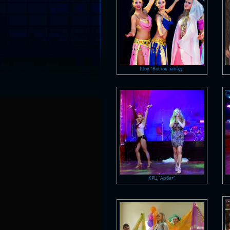
Шоу "Восток-запад"
КРЦ "Арбат"